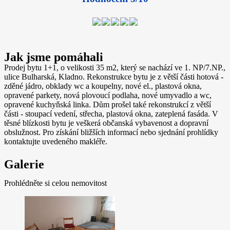
Jak jsme pomáhali
Prodej bytu 1+1, o velikosti 35 m2, který se nachází ve 1. NP/7.NP.,
ulice Bulharská, Kladno. Rekonstrukce bytu je z větší části hotová -
zděné jádro, obklady wc a koupelny, nové el., plastová okna,
opravené parkety, nová plovoucí podlaha, nové umyvadlo a wc,
opravené kuchyňská linka. Dům prošel také rekonstrukcí z větší
části - stoupací vedení, střecha, plastová okna, zateplená fasáda. V
těsné blízkosti bytu je veškerá občanská vybavenost a dopravní
obslužnost. Pro získání bližších informací nebo sjednání prohlídky
kontaktujte uvedeného makléře.
Galerie
Prohlédněte si celou nemovitost