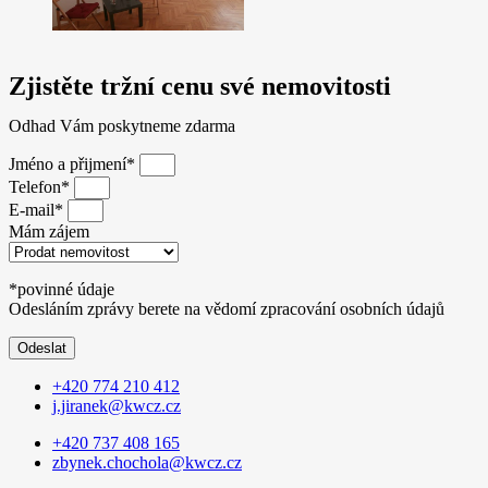
Zjistěte tržní cenu své nemovitosti
Odhad Vám poskytneme zdarma
Jméno a přijmení*
Telefon*
E-mail*
Mám zájem
*povinné údaje
Odesláním zprávy berete na vědomí zpracování osobních údajů
Odeslat
+420 774 210 412
j.jiranek@kwcz.cz
+420 737 408 165
zbynek.chochola@kwcz.cz