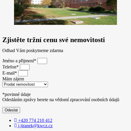
Zjistěte tržní cenu své nemovitosti
Odhad Vám poskytneme zdarma
Jméno a přijmení*
Telefon*
E-mail*
Mám zájem
*povinné údaje
Odesláním zprávy berete na vědomí zpracování osobních údajů
Odeslat
+420 774 210 412
j.jiranek@kwcz.cz