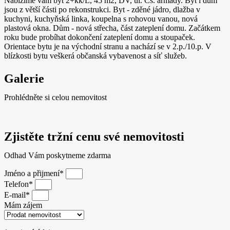
Nabízíme vám byt 2+kk/L, 45 m2, DV, ul. Čs. armády. Byt i dům
jsou z větší části po rekonstrukci. Byt - zděné jádro, dlažba v
kuchyni, kuchyňská linka, koupelna s rohovou vanou, nová
plastová okna. Dům - nová střecha, část zateplení domu. Začátkem
roku bude probíhat dokončení zateplení domu a stoupaček.
Orientace bytu je na východní stranu a nachází se v 2.p./10.p. V
blízkosti bytu veškerá občanská vybavenost a síť služeb.
Galerie
Prohlédněte si celou nemovitost
Zjistěte tržní cenu své nemovitosti
Odhad Vám poskytneme zdarma
Jméno a přijmení*
Telefon*
E-mail*
Mám zájem