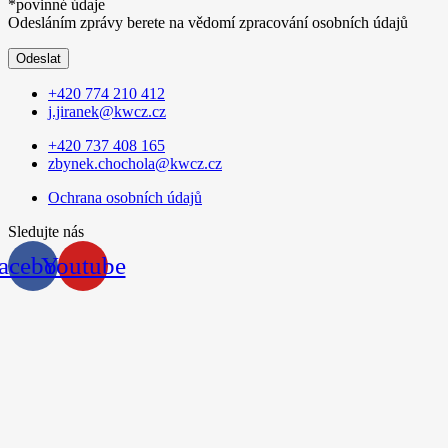
*povinné údaje
Odesláním zprávy berete na vědomí zpracování osobních údajů
Odeslat
+420 774 210 412
j.jiranek@kwcz.cz
+420 737 408 165
zbynek.chochola@kwcz.cz
Ochrana osobních údajů
Sledujte nás
acebook
Youtube