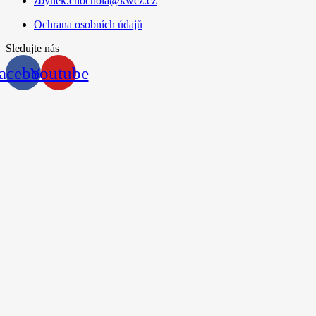
zbynek.chochola@kwcz.cz
Ochrana osobních údajů
Sledujte nás
acebook
Youtube