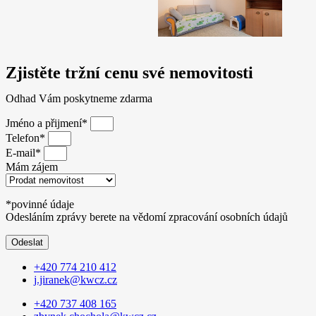
Zjistěte tržní cenu své nemovitosti
Odhad Vám poskytneme zdarma
Jméno a přijmení*
Telefon*
E-mail*
Mám zájem
*povinné údaje
Odesláním zprávy berete na vědomí zpracování osobních údajů
Odeslat
+420 774 210 412
j.jiranek@kwcz.cz
+420 737 408 165