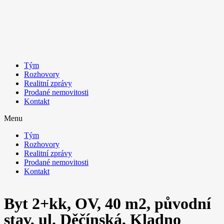
Tým
Rozhovory
Realitní zprávy
Prodané nemovitosti
Kontakt
Menu
Tým
Rozhovory
Realitní zprávy
Prodané nemovitosti
Kontakt
Byt 2+kk, OV, 40 m2, původní
stav, ul. Děčínská, Kladno