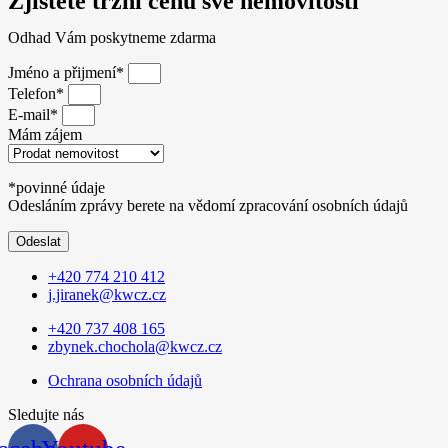
Zjistěte tržní cenu své nemovitosti
Odhad Vám poskytneme zdarma
Jméno a přijmení*
Telefon*
E-mail*
Mám zájem
*povinné údaje
Odesláním zprávy berete na vědomí zpracování osobních údajů
Odeslat
+420 774 210 412
j.jiranek@kwcz.cz
+420 737 408 165
zbynek.chochola@kwcz.cz
Ochrana osobních údajů
Sledujte nás