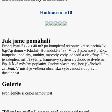
Hodnocení 5/10
Jak jsme pomáhali
Prodej bytu 2+kk s 40 m2 po kompletní rekonstrukci se nachází v
6.p/7.p domu v Kladně, Holandské 2437. V bytě jsou nové příčky,
koupelna, podlahy, omítky, rozvody vody, odpadů a elektřiny. Dům
je zateplen, má tři výtahy, kamerový systém a vchodové dveře na
čip. Nízké měsíční poplatky. Osobní vlastnictví, bez jakéhokoli
zatížení. V místě je veškerá občanská vybavenost a dopravní
dostupnost.
Galerie
Prohlédněte si celou nemovitost