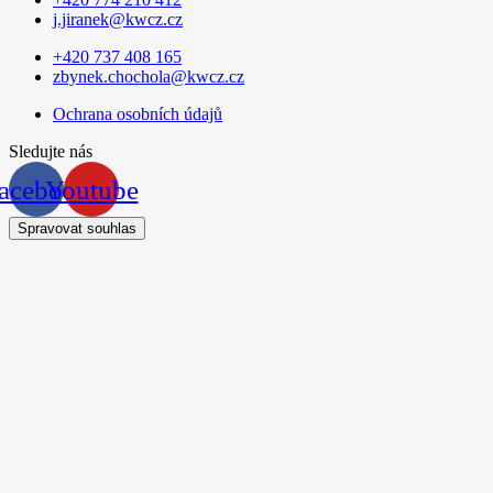
j.jiranek@kwcz.cz
+420 737 408 165
zbynek.chochola@kwcz.cz
Ochrana osobních údajů
Sledujte nás
acebook
Youtube
Spravovat souhlas