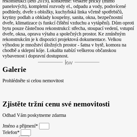
rekonstrukcí (léto 2019), konkrétně: veškeré příčky (mimo
panelových), kompletní rozvody el., odpadu a vody, podsvícené
podhledy, dveře s obložky, kuchyňská linka včetně spotřebičů,
krytiny podlah a obklady koupelny, sanita, okna, bezpečnostní
dveře, klimatizace (s funkcí čištění vzduchu a vytápění). Dům oproti
bytu pouze částečnou rekonstrukcí: střecha, stoupací vedení, vstupní
dveře, okna, oprava výtahu a společných prostor. Ke zmíněným
rekonstrukcím je k dispozici projektová dokumentace. Velkou
výhodou je množství úložných prostor - šatna v bytě, komora na
chodbě a sklepní kóje. Lokalita nabízí veškerou občanskou
vybavenost i dopravní dostupnost.
Galerie
Prohlédněte si celou nemovitost
Zjistěte tržní cenu své nemovitosti
Odhad Vám poskytneme zdarma
Jméno a přijmení*
Telefon*