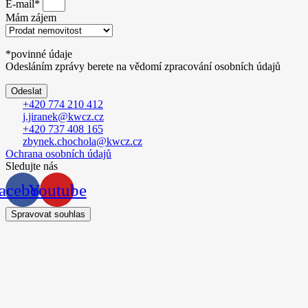
E-mail*
Mám zájem
*povinné údaje
Odesláním zprávy berete na vědomí zpracování osobních údajů
Odeslat
+420 774 210 412
j.jiranek@kwcz.cz
+420 737 408 165
zbynek.chochola@kwcz.cz
Ochrana osobních údajů
Sledujte nás
acebook
Youtube
Spravovat souhlas