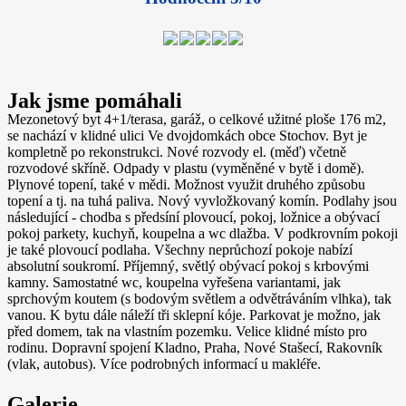
Jak jsme pomáhali
Mezonetový byt 4+1/terasa, garáž, o celkové užitné ploše 176 m2,
se nachází v klidné ulici Ve dvojdomkách obce Stochov. Byt je
kompletně po rekonstrukci. Nové rozvody el. (měď) včetně
rozvodové skříně. Odpady v plastu (vyměněné v bytě i domě).
Plynové topení, také v mědi. Možnost využit druhého způsobu
topení a tj. na tuhá paliva. Nový vyvložkovaný komín. Podlahy jsou
následující - chodba s předsíní plovoucí, pokoj, ložnice a obývací
pokoj parkety, kuchyň, koupelna a wc dlažba. V podkrovním pokoji
je také plovoucí podlaha. Všechny neprůchozí pokoje nabízí
absolutní soukromí. Příjemný, světlý obývací pokoj s krbovými
kamny. Samostatné wc, koupelna vyřešena variantami, jak
sprchovým koutem (s bodovým světlem a odvětráváním vlhka), tak
vanou. K bytu dále náleží tři sklepní kóje. Parkovat je možno, jak
před domem, tak na vlastním pozemku. Velice klidné místo pro
rodinu. Dopravní spojení Kladno, Praha, Nové Stašecí, Rakovník
(vlak, autobus). Více podrobných informací u makléře.
Galerie