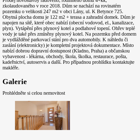
Prodej novostavby řadového, rodinného domu 4+kk,
zkolaudovaného v roce 2018. Dům se nachází na rovinatém
pozemku o velikosti 247 m2 v obci Lány, ul. K Betynce 725.
Obytná plocha domu je 122 m2 + terasa a zahradní domek. Dům je
napojen na sítě, které obec nabízí (obecní vodovod, el., kanalizace,
plyn). Vytápění přes plynový kotel a podlahové topení. Ohřev teplé
vody je také přes zmíněny plynový kotel. Na pozemku před domem
je vydlážděné parkovací stání pro dva automobily. K náhledu či
zaslání (elektronicky) je kompletní projektová dokumentace. Místo
nabízí dobrou dopravní dostupnost (Kladno, Praha) a občanskou
vybavenost - lékárna, obchody, škola, školka, restaurace, pošta,
kadeřnictví, autoservis a další. Pro případnou prohlídku kontaktujte
makléře.
Galerie
Prohlédněte si celou nemovitost