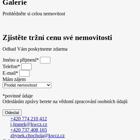
Galerie
Prohlédněte si celou nemovitost
Zjistěte tržní cenu své nemovitosti
Odhad Vám poskytneme zdarma
Jméno a přijmení*
Telefon*
E-mail*
Mám zájem
*povinné údaje
Odesláním zprávy berete na vědomí zpracování osobních údajů
Odeslat
+420 774 210 412
j.jiranek@kwcz.cz
+420 737 408 165
zbynek.chochola@kwcz.cz