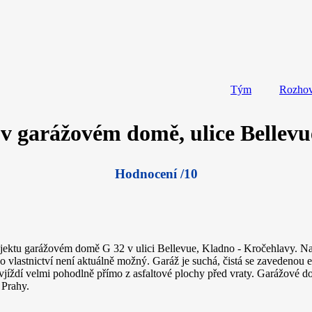
Tým
Rozho
 v garážovém domě, ulice Bellev
Hodnocení /10
bjektu garážovém domě G 32 v ulici Bellevue, Kladno - Kročehlavy. Na
o vlastnictví není aktuálně možný. Garáž je suchá, čistá se zavedenou 
vjíždí velmi pohodlně přímo z asfaltové plochy před vraty. Garážové 
 Prahy.