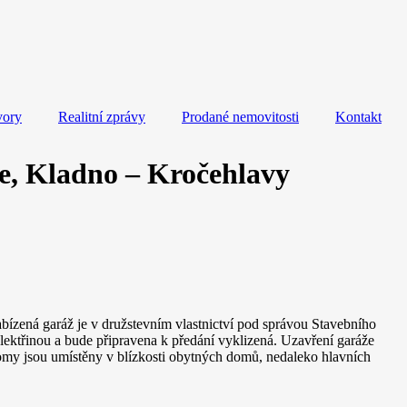
vory
Realitní zprávy
Prodané nemovitosti
Kontakt
ue, Kladno – Kročehlavy
bízená garáž je v družstevním vlastnictví pod správou Stavebního
elektřinou a bude připravena k předání vyklizená. Uzavření garáže
domy jsou umístěny v blízkosti obytných domů, nedaleko hlavních