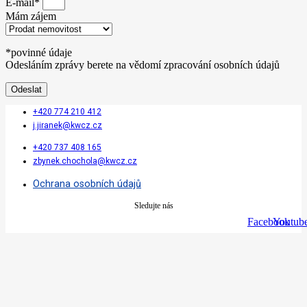
E-mail*
Mám zájem
*povinné údaje
Odesláním zprávy berete na vědomí zpracování osobních údajů
Odeslat
+420 774 210 412
j.jiranek@kwcz.cz
+420 737 408 165
zbynek.chochola@kwcz.cz
Ochrana osobních údajů
Sledujte nás
Facebook
Youtub