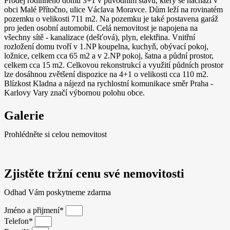
Prodej rodinného domu 3+1 v původním stavu, který se nachází v
obci Malé Přítočno, ulice Václava Moravce. Dům leží na rovinatém
pozemku o velikosti 711 m2. Na pozemku je také postavena garáž
pro jeden osobní automobil. Celá nemovitost je napojena na
všechny sítě - kanalizace (dešťová), plyn, elektřina. Vnitřní
rozložení domu tvoří v 1.NP koupelna, kuchyň, obývací pokoj,
ložnice, celkem cca 65 m2 a v 2.NP pokoj, šatna a půdní prostor,
celkem cca 15 m2. Celkovou rekonstrukcí a využití půdních prostor
lze dosáhnou zvětšení dispozice na 4+1 o velikosti cca 110 m2.
Blízkost Kladna a nájezd na rychlostní komunikace směr Praha -
Karlovy Vary značí výbornou polohu obce.
Galerie
Prohlédněte si celou nemovitost
Zjistěte tržní cenu své nemovitosti
Odhad Vám poskytneme zdarma
Jméno a přijmení*
Telefon*