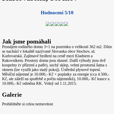
Hodnocení 5/10
Jak jsme pomáhali
Pronájem rodiného domu 3+1 na pozemku o velikosti 362 m2. Dům
se nachází v lokalitě nazývané Slovanka obce Stochov, ul.
Karlovarská. Zajímavé bydlení na cestě mezi Kladnem a
Rakovníkem. Prostory domu jsou slunné. Další výhody jsou dvě
koupelny (v přízemí a patře), suchý sklep, velmi prostorná šatna s
oknem (lze využít jako malý pokoj). Ústřední plynové topení.
Měsíční nájemné je 10.000,- Kč + poplatky za energie (cca 4.500,-
Kč, ale záleží na spotřebě a počtu nájemníků), 10.000,- Kč kauce a
10.000,- Kč odměna RK. Volný od 1.11.2015.
Galerie
Prohlédněte si celou nemovitost