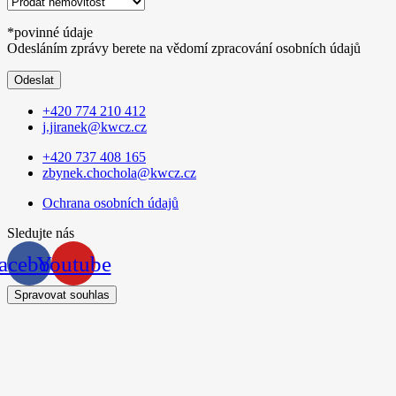
*povinné údaje
Odesláním zprávy berete na vědomí zpracování osobních údajů
Odeslat
+420 774 210 412
j.jiranek@kwcz.cz
+420 737 408 165
zbynek.chochola@kwcz.cz
Ochrana osobních údajů
Sledujte nás
acebook
Youtube
Spravovat souhlas