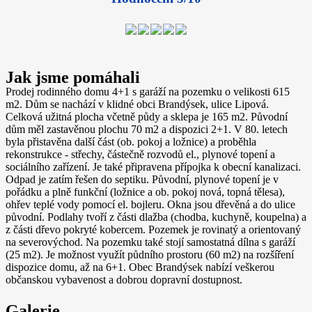
Jak jsme pomáhali
Prodej rodinného domu 4+1 s garáží na pozemku o velikosti 615
m2. Dům se nachází v klidné obci Brandýsek, ulice Lipová.
Celková užitná plocha včetně půdy a sklepa je 165 m2. Původní
dům měl zastavěnou plochu 70 m2 a dispozici 2+1. V 80. letech
byla přistavěna další část (ob. pokoj a ložnice) a proběhla
rekonstrukce - střechy, částečně rozvodů el., plynové topení a
sociálního zařízení. Je také připravena přípojka k obecní kanalizaci.
Odpad je zatím řešen do septiku. Původní, plynové topení je v
pořádku a plně funkční (ložnice a ob. pokoj nová, topná tělesa),
ohřev teplé vody pomocí el. bojleru. Okna jsou dřevěná a do ulice
původní. Podlahy tvoří z části dlažba (chodba, kuchyně, koupelna) a
z části dřevo pokryté kobercem. Pozemek je rovinatý a orientovaný
na severovýchod. Na pozemku také stojí samostatná dílna s garáží
(25 m2). Je možnost využít půdního prostoru (60 m2) na rozšíření
dispozice domu, až na 6+1. Obec Brandýsek nabízí veškerou
občanskou vybavenost a dobrou dopravní dostupnost.
Galerie