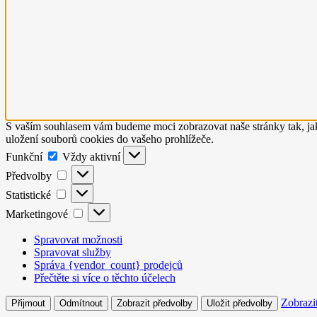
S vaším souhlasem vám budeme moci zobrazovat naše stránky tak, jak
uložení souborů cookies do vašeho prohlížeče.
Funkční
Funkční
Vždy aktivní
Předvolby
Předvolby
Statistické
Statistické
Marketingové
Marketingové
Spravovat možnosti
Spravovat služby
Správa {vendor_count} prodejců
Přečtěte si více o těchto účelech
Zobrazi
Přijmout
Odmítnout
Zobrazit předvolby
Uložit předvolby